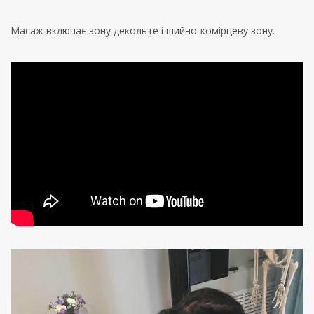
Масаж включає зону декольте і шийно-комірцеву зону.