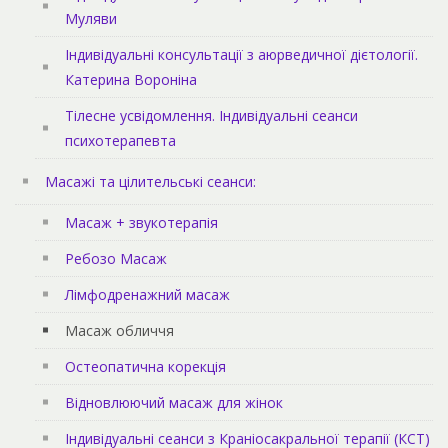
Муляви
Індивідуальні консультації з аюрведичної дієтології.
Катерина Вороніна
Тілесне усвідомлення. Індивідуальні сеанси
психотерапевта
Масажі та цілительські сеанси:
Масаж + звукотерапія
Ребозо Масаж
Лімфодренажний масаж
Масаж обличчя
Остеопатична корекція
Відновлюючий масаж для жінок
Індивідуальні сеанси з Краніосакральної терапії (КСТ)