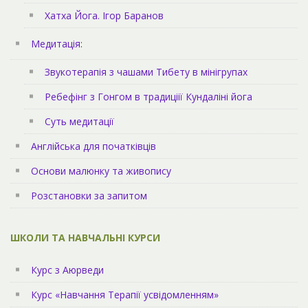
Хатха Йога. Ігор Баранов
Медитація:
Звукотерапія з чашами Тибету в мінігрупах
Ребефінг з Гонгом в традиціії Кундаліні йога
Суть медитації
Англійська для початківців
Основи малюнку та живопису
Розстановки за запитом
ШКОЛИ ТА НАВЧАЛЬНІ КУРСИ
Курс з Аюрведи
Курс «Навчання Терапії усвідомленням»