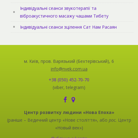
Індивідуальні сеанси звукотерапії та
віброакустичного масажу чашами Тибету
Індивідуальні сеанси зцілення Сат Нам Расаян
м. Київ, пров. Варязький (Бехтерівський), 6
info@nvek.com.ua
+38 (050) 452-70-70
(viber, telegram)
Центр розвитку людини «Нова Епоха»
(раніше – Ведичний центр «Нове століття», або
рос.
Центр
«Новый век»)