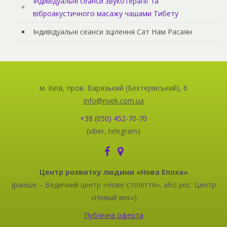
Індивідуальні сеанси звукотерапії та
віброакустичного масажу чашами Тибету
Індивідуальні сеанси зцілення Сат Нам Расаян
м. Київ, пров. Варязький (Бехтерівський), 6
info@nvek.com.ua
+38 (050) 452-70-70
(viber, telegram)
Центр розвитку людини «Нова Епоха»
(раніше – Ведичний центр «Нове століття», або
рос.
Центр
«Новый век»)
Публічна оферта