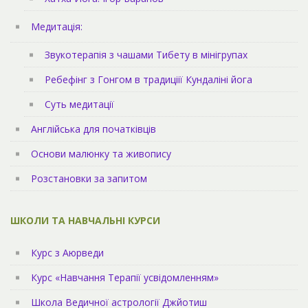
Медитація:
Звукотерапія з чашами Тибету в мінігрупах
Ребефінг з Гонгом в традиціії Кундаліні йога
Суть медитації
Англійська для початківців
Основи малюнку та живопису
Розстановки за запитом
ШКОЛИ ТА НАВЧАЛЬНІ КУРСИ
Курс з Аюрведи
Курс «Навчання Терапії усвідомленням»
Школа Ведичної астрології Джйотиш