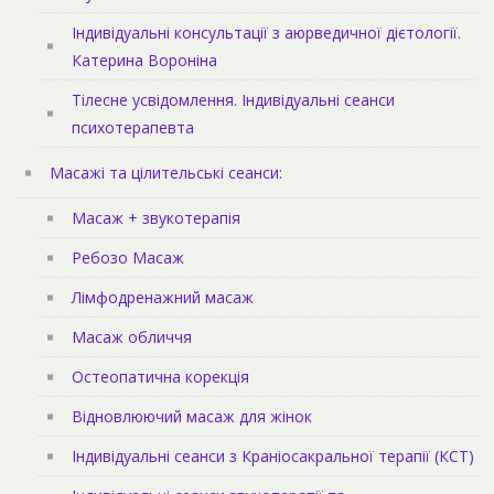
Індивідуальні консультації з аюрведичної дієтології.
Катерина Вороніна
Тілесне усвідомлення. Індивідуальні сеанси
психотерапевта
Масажі та цілительські сеанси:
Масаж + звукотерапія
Ребозо Масаж
Лімфодренажний масаж
Масаж обличчя
Остеопатична корекція
Відновлюючий масаж для жінок
Індивідуальні сеанси з Краніосакральної терапії (КСТ)