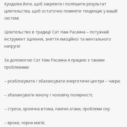
Кундаліні йоги, щоб закріпити і поліпшити результат
цілительства, щоб остаточно поміняти тенденцію у вашій
системі.
Цілительство в традиції Сат Нам Расаяна – потужний
інструмент зцілення, зняття емоційної та ментального
напруги!
За допомогою Сат Нам Расаяна я працюю з такими
проблемами:
– розблокувати / збалансувати енергетичні центри – чакри;
– збалансувати жіночу / чоловічу полярності;
– стреси, хронічна втома, панічні атаки, проблеми сну;
– вроки, чорна магія;