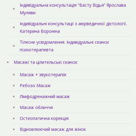
Індивідуальна консультація “Васту Відья” Ярослава
Муляви
Індивідуальні консультації з аюрведичної дієтології.
Катерина Вороніна
Тілесне усвідомлення. Індивідуальні сеанси
психотерапевта
Масажі та цілительські сеанси:
Масаж + звукотерапія
Ребозо Масаж
Лімфодренажний масаж
Масаж обличчя
Остеопатична корекція
Відновлюючий масаж для жінок