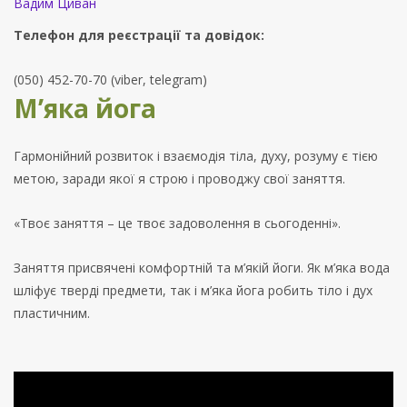
Вадим Циван
Телефон для
реєстрації та довідок
:
(050) 452-70-70 (viber, telegram)
М’яка йога
Гармонійний розвиток і взаємодія тіла, духу, розуму є тією
метою, заради якої я строю і проводжу свої заняття.
«Твоє заняття – це твоє задоволення в сьогоденні».
Заняття присвячені комфортній та м’якій йоги. Як м’яка вода
шліфує тверді предмети, так і м’яка йога робить тіло і дух
пластичним.