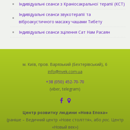
Індивідуальні сеанси з Краніосакральної терапії (КСТ)
Індивідуальні сеанси звукотерапії та
віброакустичного масажу чашами Тибету
Індивідуальні сеанси зцілення Сат Нам Расаян
м. Київ, пров. Варязький (Бехтерівський), 6
info@nvek.com.ua
+38 (050) 452-70-70
(viber, telegram)
Центр розвитку людини «Нова Епоха»
(раніше – Ведичний центр «Нове століття», або
рос.
Центр
«Новый век»)