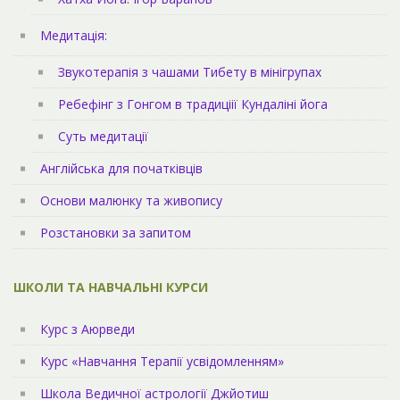
Медитація:
Звукотерапія з чашами Тибету в мінігрупах
Ребефінг з Гонгом в традиціії Кундаліні йога
Суть медитації
Англійська для початківців
Основи малюнку та живопису
Розстановки за запитом
ШКОЛИ ТА НАВЧАЛЬНІ КУРСИ
Курс з Аюрведи
Курс «Навчання Терапії усвідомленням»
Школа Ведичної астрології Джйотиш