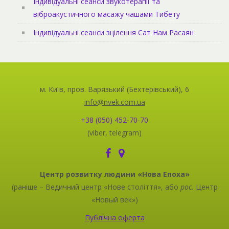
Індивідуальні сеанси звукотерапії та
віброакустичного масажу чашами Тибету
Індивідуальні сеанси зцілення Сат Нам Расаян
м. Київ, пров. Варязький (Бехтерівський), 6
info@nvek.com.ua
+38 (050) 452-70-70
(viber, telegram)
Центр розвитку людини «Нова Епоха»
(раніше – Ведичний центр «Нове століття», або
рос.
Центр
«Новый век»)
Публічна оферта