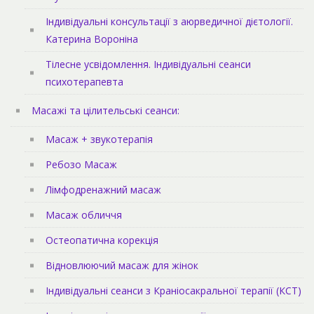
Індивідуальні консультації з аюрведичної дієтології.
Катерина Вороніна
Тілесне усвідомлення. Індивідуальні сеанси
психотерапевта
Масажі та цілительські сеанси:
Масаж + звукотерапія
Ребозо Масаж
Лімфодренажний масаж
Масаж обличчя
Остеопатична корекція
Відновлюючий масаж для жінок
Індивідуальні сеанси з Краніосакральної терапії (КСТ)