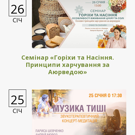
26
СІЧ
Семінар «Горіхи та Насіння.
Принципи харчування за
Аюрведою»
25
СІЧ