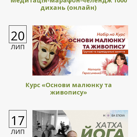
Медитація-марафон-челендж 1000
дихань (онлайн)
20
ЛИП
Курс «Основи малюнку та
живопису»
17
ЛИП