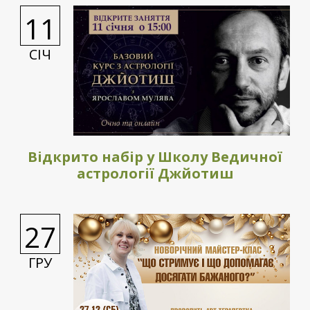
11
СІЧ
Відкрито набір у Школу Ведичної
астрології Джйотиш
27
ГРУ