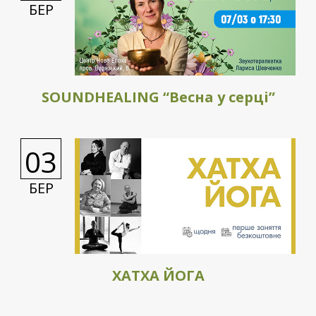
БЕР
SOUNDHEALING “Весна у серці”
03
БЕР
ХАТХА ЙОГА