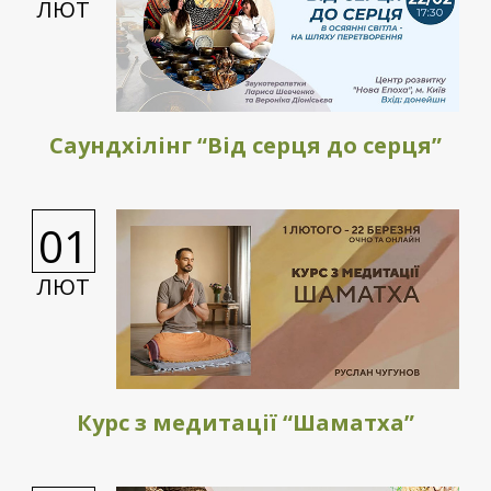
ЛЮТ
Саундхілінг “Від серця до серця”
01
ЛЮТ
Курс з медитації “Шаматха”