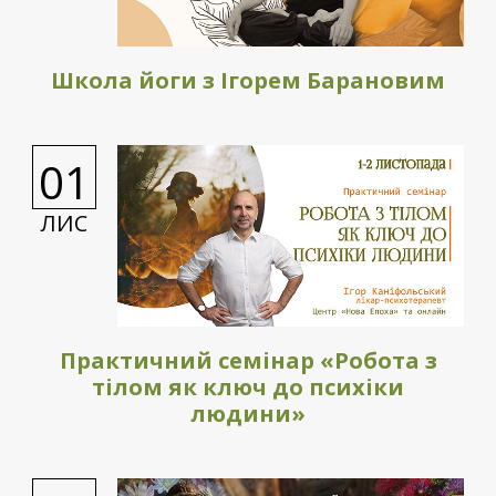
Школа йоги з Ігорем Барановим
01
ЛИС
Практичний семінар «Робота з
тілом як ключ до психіки
людини»