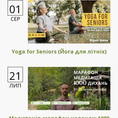
01
СЕР
Yoga for Seniors (Йога для літніх)
21
ЛИП