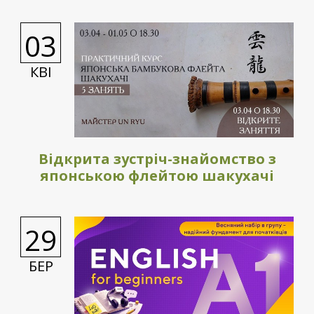
03
КВІ
Відкрита зустріч-знайомство з
японською флейтою шакухачі
29
БЕР