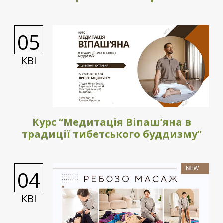
05
КВІ
Курс “Медитація Віпаш’яна в
традиції тибетського буддизму”
04
КВІ